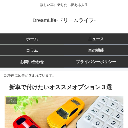
欲しい車に乗りたい夢ある人生
DreamLife-ドリームライフ-
ホーム
ニュース
コラム
車の機能
お問い合わせ
プライバシーポリシー
記事内に広告が含まれています。
新車で付けたいオススメオプション３選
コラム