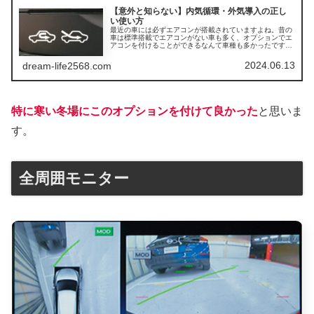
【意外と知らない】内気循環・外気導入の正し
い使い方
最近の車には必ずエアコンが搭載されていますよね。昔の
車は標準搭載でエアコンがない車も多く、オプションでエ
アコンを付けることができるなんて車種も多かったです。
車にエアコンが標準搭載されるようになって、快適に運転
することが可能になったわけですが...
2024.06.13
dream-life2568.com
特に寒い冬場にこのオプションを付けて良かった
と思いま
す。
全周囲モニター