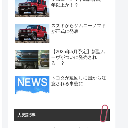
年以上か！？
スズキからジムニーノマド
が正式に発表
【2025年5月予定】新型ム
ーヴがついに発売され
る！？
トヨタが遠回しに国から注
意される事態に
人気記事