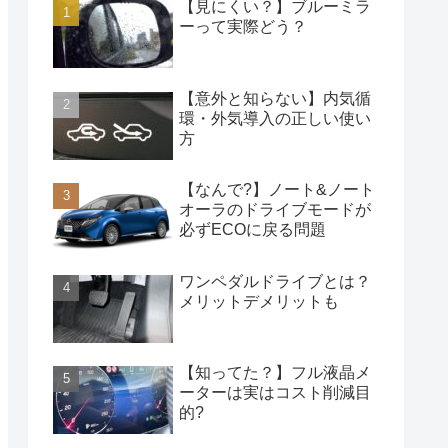
【見にくい？】ブルーミラ
ーって実際どう？
【意外と知らない】内気循
環・外気導入の正しい使い
方
【なんで?】ノート&ノート
オーラのドライブモードが
必ずECOに戻る問題
ワンペダルドライブとは？
メリットデメリットも
【知ってた？】フル液晶メ
ーターは実はコスト削減目
的?