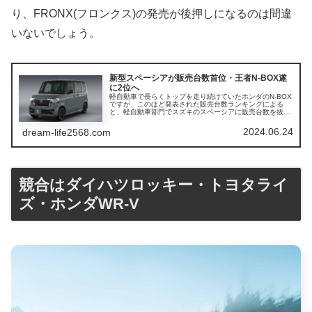
り、FRONX(フロンクス)の発売が後押しになるのは間違
いないでしょう。
新型スペーシアが販売台数首位・王者N-BOX遂
に2位へ
軽自動車で長らくトップを走り続けていたホンダのN-BOX
ですが、このほど発表された販売台数ランキングによる
と、軽自動車部門でスズキのスペーシアに販売台数を抜か
れたことがわかりました。N-BOXは完成度が高すぎて、
「ホンダは軽自動車を作るのは...
2024.06.24
dream-life2568.com
競合はダイハツロッキー・トヨタライ
ズ・ホンダWR-V