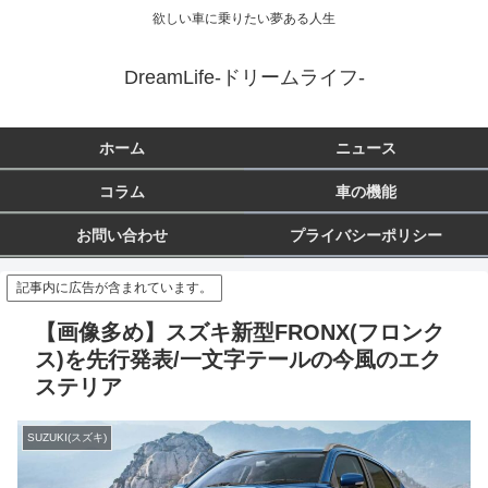
欲しい車に乗りたい夢ある人生
DreamLife-ドリームライフ-
ホーム
ニュース
コラム
車の機能
お問い合わせ
プライバシーポリシー
記事内に広告が含まれています。
【画像多め】スズキ新型FRONX(フロンク
ス)を先行発表/一文字テールの今風のエク
ステリア
SUZUKI(スズキ)