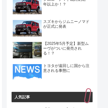
年以上か！？
スズキからジムニーノマド
が正式に発表
【2025年5月予定】新型ム
ーヴがついに発売され
る！？
トヨタが遠回しに国から注
意される事態に
人気記事