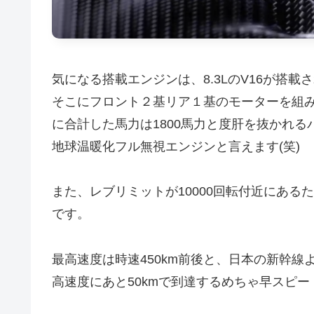
気になる搭載エンジンは、8.3LのV16が搭載
そこにフロント２基リア１基のモーターを組み
に合計した馬力は1800馬力と度肝を抜かれる
地球温暖化フル無視エンジンと言えます(笑)
また、レブリミットが10000回転付近にある
です。
最高速度は時速450km前後と、日本の新幹
高速度にあと50kmで到達するめちゃ早スピ