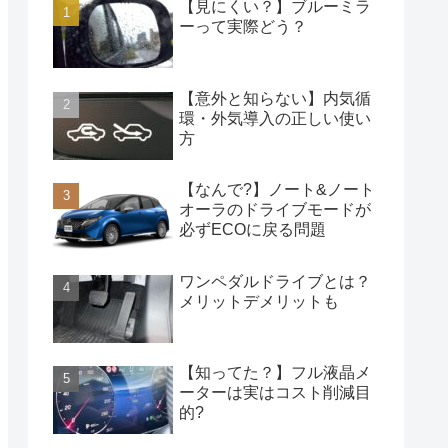
【見にくい？】ブルーミラ
ーって実際どう？
【意外と知らない】内気循
環・外気導入の正しい使い
方
【なんで?】ノート&ノート
オーラのドライブモードが
必ずECOに戻る問題
ワンペダルドライブとは？
メリットデメリットも
【知ってた？】フル液晶メ
ーターは実はコスト削減目
的?